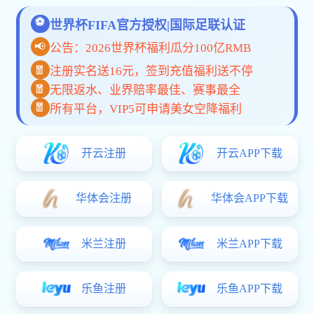
下载APP
萨拉赫风波引发关注利物浦高层力挺主
帅斯洛特处理得当
2026-06-27 22:33
阅读 58 次