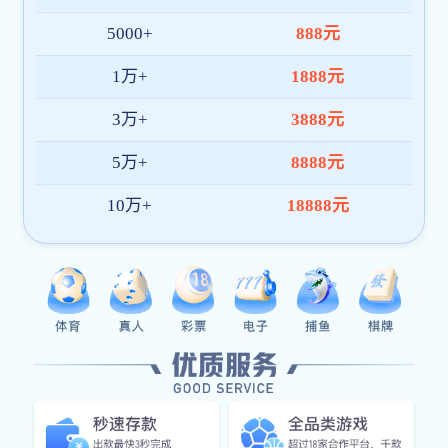
这为后续矛盾埋下了伏笔。
此外，在球队战绩不佳的情况下，外界对萨拉赫及球队其他
核心球员施加了巨大压力。这种压力不仅来自于媒体，还包
括球迷对于球队表现的不满，这进一步加剧了萨拉赫与俱乐
部之间的紧张关系。
随着时间推移，这一矛盾愈演愈烈，使得媒体纷纷报道有关
萨拉赫可能离队的话题。这不仅影响到他的个人心理状态，
也给整个球队带来了不小的困扰，为接下来斯洛特主帅需要
面对的问题增添了复杂性。
2、各方反应与舆论关注
针对这一风波，各方反应迅速且强烈。首先是利物浦球迷，
他们对于萨拉赫的不满以及俱乐部处理问题的方法表达了不
同看法。一部分球迷支持萨拉赫，并希望俱乐部能够尽快解