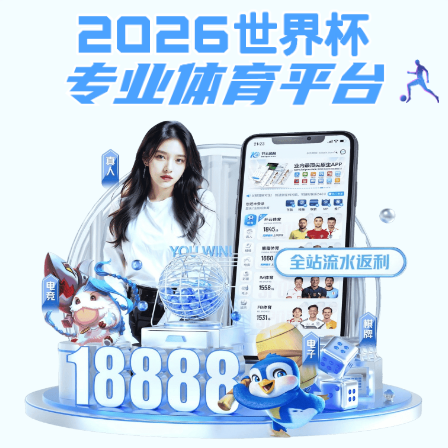
注册入口
世界杯官方入口
· 体育观看
更便捷
连接你的赛事视野，打造球迷专属的数字主场。
世界杯官
方入口网页版
提供多终端支持、高清视频、 实时比分与赛
事推荐，让你随时随地畅享体育内容。
网页端入口