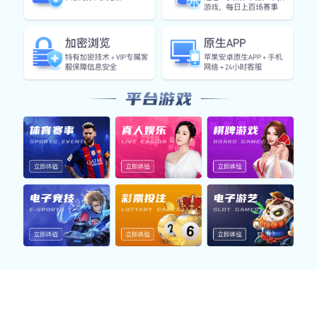
决合同问题，而另一部分则认为应该将重心放在团队整体表
现上，不应过度依赖某单一球员。
与此同时，媒体也对此进行了持续跟踪报道。许多足球评论
员和专家发表观点，有的人认为此事会影响到利物浦本赛季
的整体表现，而另一些人则认为这是个别运动员与俱乐部利
益冲突中的常态，不必过度解读。
在这样的舆论环境里，如何妥善处理这个问题显得尤为重
要。尤其是在目前全球疫情及经济形势的不确定性下，各大
足球俱乐部都面临着巨大的财政压力，因此这一事件也引发
了关于职业体育伦理和道德的新一轮讨论。
3、斯洛特主帅的应对策略
作为主教练，斯洛特必须采取有效措施来平息这一风波。他
首先选择公开表态，对外承诺会竭尽全力维护团队凝聚力，